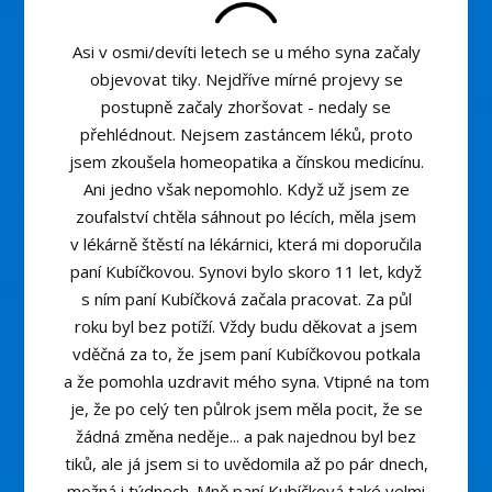
Asi v osmi/devíti letech se u mého syna začaly
objevovat tiky. Nejdříve mírné projevy se
postupně začaly zhoršovat - nedaly se
přehlédnout. Nejsem zastáncem léků, proto
jsem zkoušela homeopatika a čínskou medicínu.
Ani jedno však nepomohlo. Když už jsem ze
zoufalství chtěla sáhnout po lécích, měla jsem
v lékárně štěstí na lékárnici, která mi doporučila
paní Kubíčkovou. Synovi bylo skoro 11 let, když
s ním paní Kubíčková začala pracovat. Za půl
roku byl bez potíží. Vždy budu děkovat a jsem
vděčná za to, že jsem paní Kubíčkovou potkala
a že pomohla uzdravit mého syna. Vtipné na tom
je, že po celý ten půlrok jsem měla pocit, že se
žádná změna neděje... a pak najednou byl bez
tiků, ale já jsem si to uvědomila až po pár dnech,
možná i týdnech. Mně paní Kubíčková také velmi