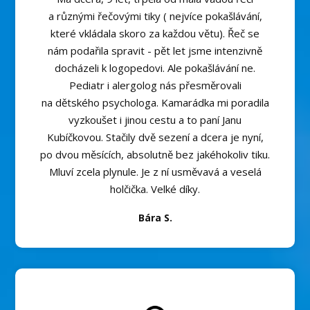
a různými řečovými tiky ( nejvíce pokašlávání,
které vkládala skoro za každou větu). Řeč se
nám podařila spravit - pět let jsme intenzivně
docházeli k logopedovi. Ale pokašlávání ne.
Pediatr i alergolog nás přesměrovali
na dětského psychologa. Kamarádka mi poradila
vyzkoušet i jinou cestu a to paní Janu
Kubíčkovou. Stačily dvě sezení a dcera je nyní,
po dvou měsících, absolutně bez jakéhokoliv tiku.
Mluví zcela plynule. Je z ní usměvavá a veselá
holčička. Velké díky.
Bára S.