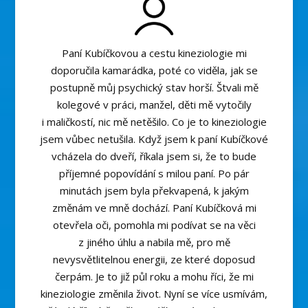
Paní Kubíčkovou a cestu kineziologie mi
doporučila kamarádka, poté co viděla, jak se
postupně můj psychický stav horší. Štvali mě
kolegové v práci, manžel, děti mě vytočily
i maličkostí, nic mě netěšilo. Co je to kineziologie
jsem vůbec netušila. Když jsem k paní Kubíčkové
vcházela do dveří, říkala jsem si, že to bude
příjemné popovídání s milou paní. Po pár
minutách jsem byla překvapená, k jakým
změnám ve mně dochází. Paní Kubíčková mi
otevřela oči, pomohla mi podívat se na věci
z jiného úhlu a nabila mě, pro mě
nevysvětlitelnou energii, ze které doposud
čerpám. Je to již půl roku a mohu říci, že mi
kineziologie změnila život. Nyní se více usmívám,