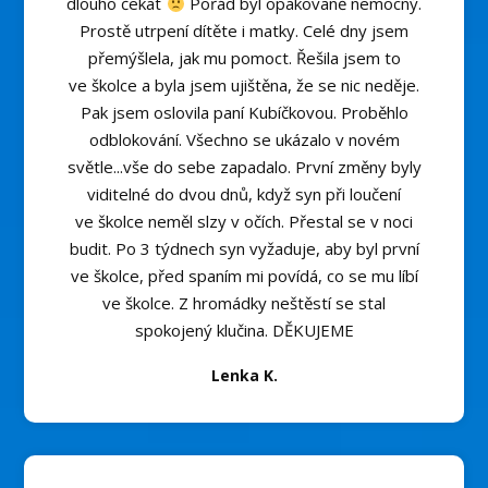
dlouho čekat
Pořád byl opakovaně nemocný.
Prostě utrpení dítěte i matky. Celé dny jsem
přemýšlela, jak mu pomoct. Řešila jsem to
ve školce a byla jsem ujištěna, že se nic neděje.
Pak jsem oslovila paní Kubíčkovou. Proběhlo
odblokování. Všechno se ukázalo v novém
světle...vše do sebe zapadalo. První změny byly
viditelné do dvou dnů, když syn při loučení
ve školce neměl slzy v očích. Přestal se v noci
budit. Po 3 týdnech syn vyžaduje, aby byl první
ve školce, před spaním mi povídá, co se mu líbí
ve školce. Z hromádky neštěstí se stal
spokojený klučina. DĚKUJEME
Lenka K.