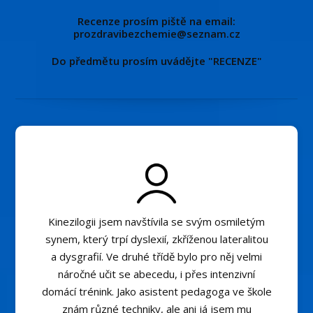
Recenze prosím piště na email:
prozdravibezchemie@seznam.cz
Do předmětu prosím uvádějte "RECENZE"
Kinezilogii jsem navštívila se svým osmiletým
synem, který trpí dyslexií, zkříženou lateralitou
a dysgrafií. Ve druhé třídě bylo pro něj velmi
náročné učit se abecedu, i přes intenzivní
domácí trénink. Jako asistent pedagoga ve škole
znám různé techniky, ale ani já jsem mu