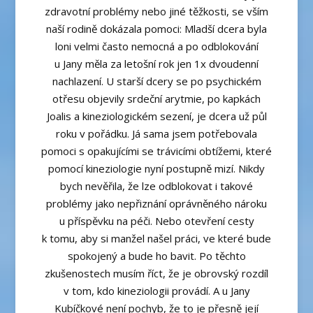
zdravotní problémy nebo jiné těžkosti, se vším
naší rodině dokázala pomoci: Mladší dcera byla
loni velmi často nemocná a po odblokování
u Jany měla za letošní rok jen 1x dvoudenní
nachlazení. U starší dcery se po psychickém
otřesu objevily srdeční arytmie, po kapkách
Joalis a kineziologickém sezení, je dcera už půl
roku v pořádku. Já sama jsem potřebovala
pomoci s opakujícími se trávicími obtížemi, které
pomocí kineziologie nyní postupně mizí. Nikdy
bych nevěřila, že lze odblokovat i takové
problémy jako nepřiznání oprávněného nároku
u příspěvku na péči. Nebo otevření cesty
k tomu, aby si manžel našel práci, ve které bude
spokojený a bude ho bavit. Po těchto
zkušenostech musím říct, že je obrovský rozdíl
v tom, kdo kineziologii provádí. A u Jany
Kubíčkové není pochyb, že to je přesně její