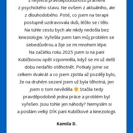
s největší pravděpodobností pramenil
z psychického stavu. Ne ovšem z aktuálního, ale
z dlouhodobého. Poté, co jsem na terapii
postupně uzdravovala duši, léčilo se i tělo.
Na tuhle cestu bych ale nikdy nedošla bez
kineziologie. Vyřešila jsem tam můj problém se
sebedůvěrou a žije se mi mnohem lépe.
Na začátku roku 2025 jsem si na paní
Kubíčkovou opět vzpomněla, když se mi už delší
dobu nedařilo otěhotnět. Potkaly jsme se
celkem dvakrát a co jsem zjistila až později bylo,
že na druhém sezení jsem už byla těhotná, jen
jsem o tom nevěděla
Stačila tedy
pravděpodobně jedna práce a problém byl
vyřešen. Jsou tohle jen náhody? Nemyslím si
a posílám velký DÍK paní Kubíčkové a kineziologii.
Kamila D.