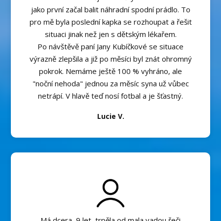
jako první začal balit náhradní spodní prádlo. To
pro mě byla poslední kapka se rozhoupat a řešit
situaci jinak než jen s dětským lékařem.
Po návštěvě paní Jany Kubíčkové se situace
výrazně zlepšila a již po měsíci byl znát ohromný
pokrok. Nemáme ještě 100 % vyhráno, ale
"noční nehoda" jednou za měsíc syna už vůbec
netrápí. V hlavě teď nosí fotbal a je šťastný.
Lucie V.
Má dcera, 9 let, trpěla od mala vadou řeči