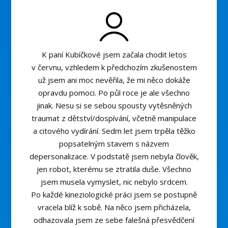
K paní Kubíčkové jsem začala chodit letos
v červnu, vzhledem k předchozím zkušenostem
už jsem ani moc nevěřila, že mi něco dokáže
opravdu pomoci. Po půl roce je ale všechno
jinak. Nesu si se sebou spousty vytěsněných
traumat z dětství/dospívání, včetně manipulace
a citového vydírání. Sedm let jsem trpěla těžko
popsatelným stavem s názvem
depersonalizace. V podstatě jsem nebyla člověk,
jen robot, kterému se ztratila duše. Všechno
jsem musela vymyslet, nic nebylo srdcem.
Po každé kineziologické práci jsem se postupně
vracela blíž k sobě. Na něco jsem přicházela,
odhazovala jsem ze sebe falešná přesvědčení