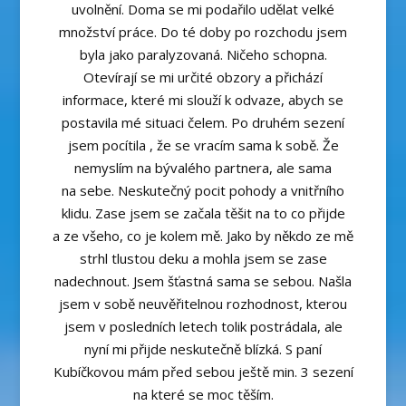
uvolnění. Doma se mi podařilo udělat velké
množství práce. Do té doby po rozchodu jsem
byla jako paralyzovaná. Ničeho schopna.
Otevírají se mi určité obzory a přichází
informace, které mi slouží k odvaze, abych se
postavila mé situaci čelem. Po druhém sezení
jsem pocítila , že se vracím sama k sobě. Že
nemyslím na bývalého partnera, ale sama
na sebe. Neskutečný pocit pohody a vnitřního
klidu. Zase jsem se začala těšit na to co přijde
a ze všeho, co je kolem mě. Jako by někdo ze mě
strhl tlustou deku a mohla jsem se zase
nadechnout. Jsem šťastná sama se sebou. Našla
jsem v sobě neuvěřitelnou rozhodnost, kterou
jsem v posledních letech tolik postrádala, ale
nyní mi přijde neskutečně blízká. S paní
Kubíčkovou mám před sebou ještě min. 3 sezení
na které se moc těším.