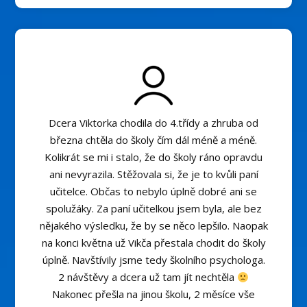
Dcera Viktorka chodila do 4.třídy a zhruba od
března chtěla do školy čím dál méně a méně.
Kolikrát se mi i stalo, že do školy ráno opravdu
ani nevyrazila. Stěžovala si, že je to kvůli paní
učitelce. Občas to nebylo úplně dobré ani se
spolužáky. Za paní učitelkou jsem byla, ale bez
nějakého výsledku, že by se něco lepšilo. Naopak
na konci května už Vikča přestala chodit do školy
úplně. Navštívily jsme tedy školního psychologa.
2 návštěvy a dcera už tam jít nechtěla
Nakonec přešla na jinou školu, 2 měsíce vše