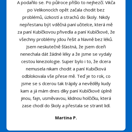
A podařilo se. Po půlroce přišlo to nejhezčí. Vikča
po Velikonocích opět začala chodit bez
problémů, úzkostí a strachů do školy. Nikdy
nepřestanu být vděčná paní učitelce, která mě
za paní Kubíčkovou přivedla a paní Kubíčkové, že
všechny problémy jdou řešit a hlavně bez léků.
Jsem neskutečně šťastná, že jsem dceři
nenechala dát žádné léky a že jsme se vydaly
cestou kineziologie. Super bylo i to, že dcera
nemusela nikam chodit a paní Kubičková
odblokovala vše přese mě. Teď je to rok, co
jsme se s dcerou tak trápily a nevěděly kudy
kam a já mám dnes díky paní Kubíčkové úplně
jinou, fajn, usměvavou, klidnou holčičku, která
zase chodí do školy a přestala se stranit lidí.
Martina P.