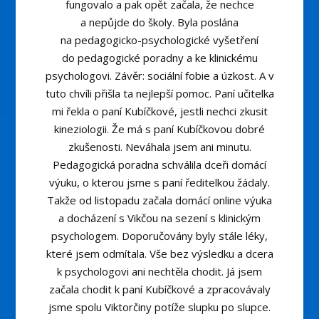
fungovalo a pak opět začala, že nechce
a nepůjde do školy. Byla poslána
na pedagogicko-psychologické vyšetření
do pedagogické poradny a ke klinickému
psychologovi. Závěr: sociální fobie a úzkost. A v
tuto chvíli přišla ta nejlepší pomoc. Paní učitelka
mi řekla o paní Kubíčkové, jestli nechci zkusit
kineziologii. Že má s paní Kubíčkovou dobré
zkušenosti. Neváhala jsem ani minutu.
Pedagogická poradna schválila dceři domácí
výuku, o kterou jsme s paní ředitelkou žádaly.
Takže od listopadu začala domácí online výuka
a docházení s Vikčou na sezení s klinickým
psychologem. Doporučovány byly stále léky,
které jsem odmítala. Vše bez výsledku a dcera
k psychologovi ani nechtěla chodit. Já jsem
začala chodit k paní Kubíčkové a zpracovávaly
jsme spolu Viktorčiny potíže slupku po slupce.