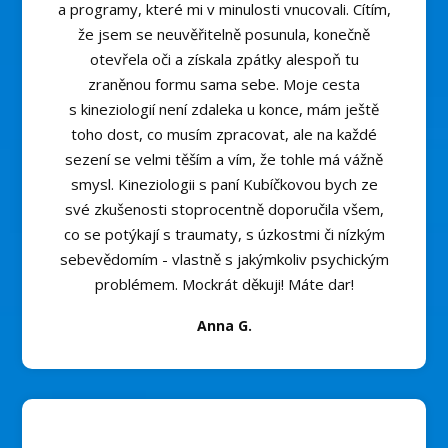
a programy, které mi v minulosti vnucovali. Cítím,
že jsem se neuvěřitelně posunula, konečně
otevřela oči a získala zpátky alespoň tu
zraněnou formu sama sebe. Moje cesta
s kineziologií není zdaleka u konce, mám ještě
toho dost, co musím zpracovat, ale na každé
sezení se velmi těším a vím, že tohle má vážně
smysl. Kineziologii s paní Kubíčkovou bych ze
své zkušenosti stoprocentně doporučila všem,
co se potýkají s traumaty, s úzkostmi či nízkým
sebevědomím - vlastně s jakýmkoliv psychickým
problémem. Mockrát děkuji! Máte dar!
Anna G.