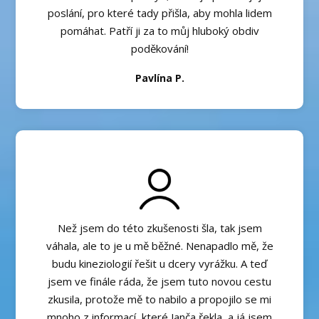
poslání, pro které tady přišla, aby mohla lidem
pomáhat. Patří ji za to můj hluboký obdiv
poděkování!
Pavlína P.
Než jsem do této zkušenosti šla, tak jsem
váhala, ale to je u mě běžné. Nenapadlo mě, že
budu kineziologií řešit u dcery vyrážku. A teď
jsem ve finále ráda, že jsem tuto novou cestu
zkusila, protože mě to nabilo a propojilo se mi
mnoho z informací, které Janča řekla, a já jsem