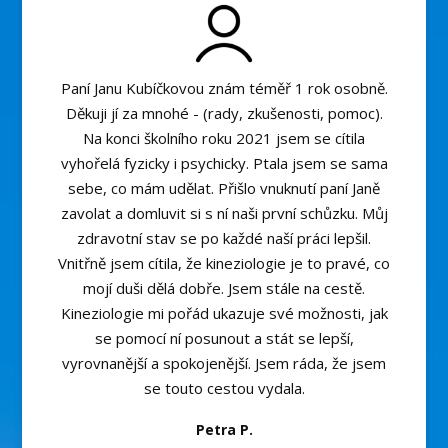
Paní Janu Kubíčkovou znám téměř 1 rok osobně.
Děkuji jí za mnohé - (rady, zkušenosti, pomoc).
Na konci školního roku 2021 jsem se cítila
vyhořelá fyzicky i psychicky. Ptala jsem se sama
sebe, co mám udělat. Přišlo vnuknutí paní Janě
zavolat a domluvit si s ní naši první schůzku. Můj
zdravotní stav se po každé naší práci lepšil.
Vnitřně jsem cítila, že kineziologie je to pravé, co
mojí duši dělá dobře. Jsem stále na cestě.
Kineziologie mi pořád ukazuje své možnosti, jak
se pomocí ní posunout a stát se lepší,
vyrovnanější a spokojenější. Jsem ráda, že jsem
se touto cestou vydala.
Petra P.