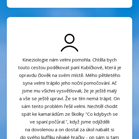
Kineziologie nám velmi pomohla. Chtěla bych
touto cestou poděkovat paní Kubíčkové, která je
opravdu člověk na svém místě. Mého pětiletého
syna velmi trápilo jeho noční pomočování. Ač
jsme mu všichni vysvětlovali, že je ještě malý
a vše se ještě upraví. Že se tím nemá trápit. On
sám tento problém řešil velmi. Nechtěl chodit
spát ke kamarádům ze školky "Co kdybych se
ve spaní počůral.", když jsme odjížděli
na dovolenou a on dostal za úkol nabalit si
do svého kufříku nějaké hračky - on sám si tam