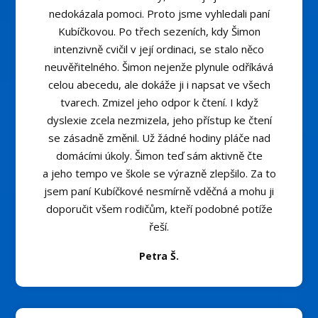
nedokázala pomoci. Proto jsme vyhledali paní
Kubíčkovou. Po třech sezeních, kdy Šimon
intenzivně cvičil v její ordinaci, se stalo něco
neuvěřitelného. Šimon nejenže plynule odříkává
celou abecedu, ale dokáže ji i napsat ve všech
tvarech. Zmizel jeho odpor k čtení. I když
dyslexie zcela nezmizela, jeho přístup ke čtení
se zásadně změnil. Už žádné hodiny pláče nad
domácími úkoly. Šimon teď sám aktivně čte
a jeho tempo ve škole se výrazně zlepšilo. Za to
jsem paní Kubíčkové nesmírně vděčná a mohu ji
doporučit všem rodičům, kteří podobné potíže
řeší.
Petra Š.