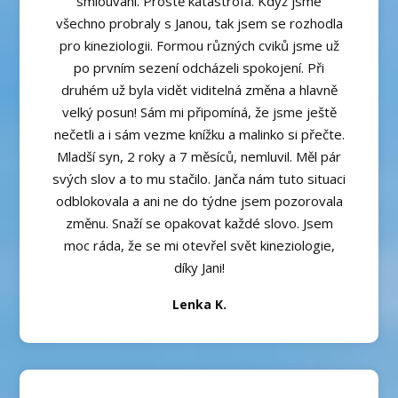
smlouvání. Prostě katastrofa. Když jsme
všechno probraly s Janou, tak jsem se rozhodla
pro kineziologii. Formou různých cviků jsme už
po prvním sezení odcházeli spokojení. Při
druhém už byla vidět viditelná změna a hlavně
velký posun! Sám mi připomíná, že jsme ještě
nečetli a i sám vezme knížku a malinko si přečte.
Mladší syn, 2 roky a 7 měsíců, nemluvil. Měl pár
svých slov a to mu stačilo. Janča nám tuto situaci
odblokovala a ani ne do týdne jsem pozorovala
změnu. Snaží se opakovat každé slovo. Jsem
moc ráda, že se mi otevřel svět kineziologie,
díky Jani!
Lenka K.