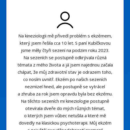
Na kineziologii mě přivedl problém s ekzémem,
který jsem řešila cca 10 let. S paní Kubíčkovou
jsme měly čtyři sezení na podzim roku 2023.
Na sezeních se postupně odkrývala různá
témata z mého života a já jsem najednou začala
chápat, že můj zdravotní stav je odrazem toho,
co nosím uvnitř. Ekzém po našich sezeních
nezmizel hned, ale postupně se vytrácel
a zhruba za rok jsem opravdu byla bez ekzému.
Na těchto sezeních mi kineziologie postupně
otevírala dveře do mých různých témat,
o kterých jsem vůbec netušila a které mě
dovedly na klasickou psychoterapii. Můj ekzém