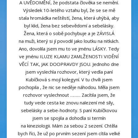
A UVĚDOMĚNÍ, že podstata člověka se nemění.
Výsledek 10-letého vztahu byl, že se se mě
stala hromádka neštěstí, žena, která uhýbá, aby
byl klid, žena bez sebevědomí a sebelásky.
Žena, která o sobě pochybuje a je ZÁVISLÁ
na muži, který si jí povodil jako loutku na nitkách.
Ano, dovolila jsem mu to ve jménu LÁSKY. Tedy
ve jménu ILUZE KLAMU ZAMLŽENOSTI VIDĚNÍ
VĚCÍ TAK, JAK DOOPRAVDY JSOU. Jednoho dne
jsem vyslechla rozhovor, který vedla paní
Kubíčková s mojí kolegyní. V tu chvíli jsem
pochopila , že nic se neděje náhodou. Měla jsem
rozhovor vyslechnout ……… Zacítila jsem, že
tudy vede cesta ke znovu nalezení mé síly,
sebelásky a sebe-hodnoty. S paní Kubíčkovou
jsem se spojila a dohodla si termín
na kineziologii. Mám za sebou 2 sezení. Chtěla
bych říci, že už po prvním sezení jsem cítila velké