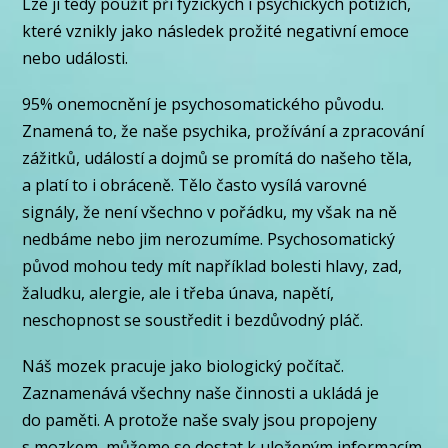
Lze ji tedy použít při fyzických i psychických potížích,
které vznikly jako následek prožité negativní emoce
nebo události.
95% onemocnění je psychosomatického původu.
Znamená to, že naše psychika, prožívání a zpracování
zážitků, událostí a dojmů se promítá do našeho těla,
a platí to i obráceně. Tělo často vysílá varovné
signály, že není všechno v pořádku, my však na ně
nedbáme nebo jim nerozumíme. Psychosomatický
původ mohou tedy mít například bolesti hlavy, zad,
žaludku, alergie, ale i třeba únava, napětí,
neschopnost se soustředit i bezdůvodný pláč.
Náš mozek pracuje jako biologický počítač.
Zaznamenává všechny naše činnosti a ukládá je
do paměti. A protože naše svaly jsou propojeny
s mozkem, můžeme se dostat k uloženým informacím