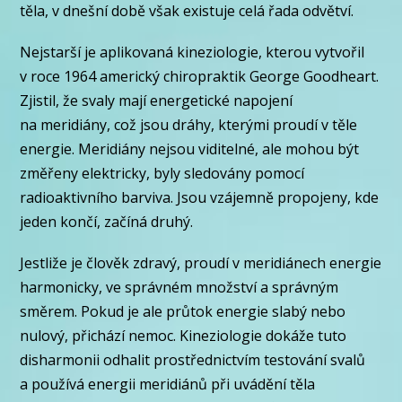
těla, v dnešní době však existuje celá řada odvětví.
Nejstarší je aplikovaná kineziologie, kterou vytvořil
v roce 1964 americký chiropraktik George Goodheart.
Zjistil, že svaly mají energetické napojení
na meridiány, což jsou dráhy, kterými proudí v těle
energie. Meridiány nejsou viditelné, ale mohou být
změřeny elektricky, byly sledovány pomocí
radioaktivního barviva. Jsou vzájemně propojeny, kde
jeden končí, začíná druhý.
Jestliže je člověk zdravý, proudí v meridiánech energie
harmonicky, ve správném množství a správným
směrem. Pokud je ale průtok energie slabý nebo
nulový, přichází nemoc. Kineziologie dokáže tuto
disharmonii odhalit prostřednictvím testování svalů
a používá energii meridiánů při uvádění těla