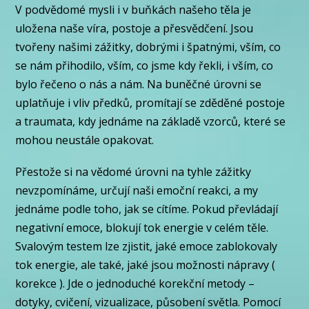
V podvědomé mysli i v buňkách našeho těla je
uložena naše víra, postoje a přesvědčení. Jsou
tvořeny našimi zážitky, dobrými i špatnými, vším, co
se nám přihodilo, vším, co jsme kdy řekli, i vším, co
bylo řečeno o nás a nám. Na buněčné úrovni se
uplatňuje i vliv předků, promítají se zděděné postoje
a traumata, kdy jednáme na základě vzorců, které se
mohou neustále opakovat.
Přestože si na vědomé úrovni na tyhle zážitky
nevzpomínáme, určují naši emoční reakci, a my
jednáme podle toho, jak se cítíme. Pokud převládají
negativní emoce, blokují tok energie v celém těle.
Svalovým testem lze zjistit, jaké emoce zablokovaly
tok energie, ale také, jaké jsou možnosti nápravy (
korekce ). Jde o jednoduché korekční metody –
dotyky, cvičení, vizualizace, působení světla. Pomocí