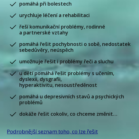
pomáhá při bolestech
urychluje léčení a rehabilitaci
řeší komunikační problémy, rodinné
a partnerské vztahy
pomáhá řešit pochybnosti o sobě, nedostatek
sebedůvěry, neúspěch
umožnuje řešit i problémy řeči a sluchu
u dětí pomáhá řešit problémy s učením,
dyslexii, dysgrafii,
hyperaktivitu, nesoustředěnost
pomáhá u depresivních stavů a psychických
problémů
dokáže řešit cokoliv, co chceme změnit…
Podrobnější seznam toho, co lze řešit