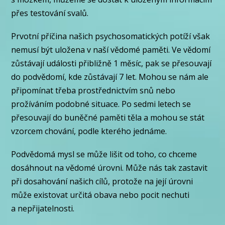
přes testování svalů.
Prvotní příčina našich psychosomatických potíží však
nemusí být uložena v naší vědomé paměti. Ve vědomí
zůstávají události přibližně 1 měsíc, pak se přesouvají
do podvědomí, kde zůstávají 7 let. Mohou se nám ale
připomínat třeba prostřednictvím snů nebo
prožíváním podobné situace. Po sedmi letech se
přesouvají do buněčné paměti těla a mohou se stát
vzorcem chování, podle kterého jednáme.
Podvědomá mysl se může lišit od toho, co chceme
dosáhnout na vědomé úrovni. Může nás tak zastavit
při dosahování našich cílů, protože na její úrovni
může existovat určitá obava nebo pocit nechuti
a nepřijatelnosti.